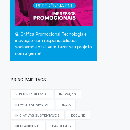
📇 Gráfica Promocional Tecnologia e
inovação com responsabilidade
socioambiental. Vem fazer seu projeto
com a gente!
PRINCIPAIS TAGS
SUSTENTABILIDADE
INOVAÇÃO
IMPACTO AMBIENTAL
DICAS
INICIATIVAS SUSTENTAVEIS
ECOLINE
MEIO AMBIENTE
PARCEIROS