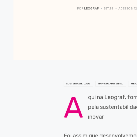
POR
LEOGRAF
SET 28
ACESSOS: 1
SUSTENTABILIDADE
IMPACTO AMBIENTAL
MEIO
A
qui na Leograf, fo
pela sustentabilid
inovar.
Foi assim que desenvolvemos,