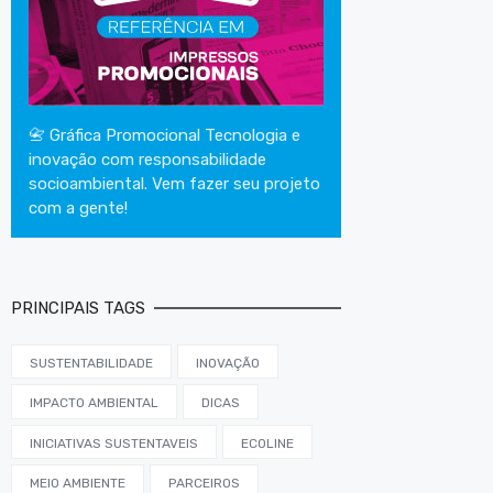
📇 Gráfica Promocional Tecnologia e
inovação com responsabilidade
socioambiental. Vem fazer seu projeto
com a gente!
PRINCIPAIS TAGS
SUSTENTABILIDADE
INOVAÇÃO
IMPACTO AMBIENTAL
DICAS
INICIATIVAS SUSTENTAVEIS
ECOLINE
MEIO AMBIENTE
PARCEIROS