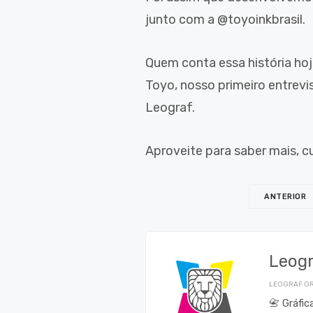
junto com a @toyoinkbrasil.
Quem conta essa história hoj
Toyo, nosso primeiro entrevi
Leograf.
Aproveite para saber mais, c
ANTERIOR
Leog
LEOGRAF GR
📇 Gráfi