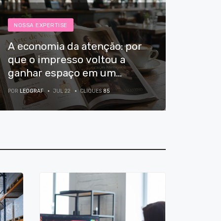
NOSSA EXPERTISE
A economia da atenção: por
que o impresso voltou a
ganhar espaço em um
mundo hiperconectado?
POR
LEOGRAF
JUL 22
CLIQUES
85