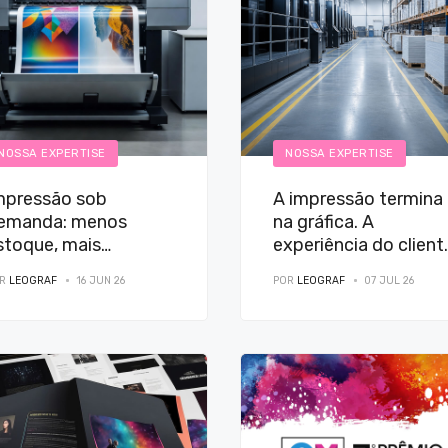
NOSSA EXPERTISE
NOSSA EXPERTISE
mpressão sob
A impressão termina
emanda: menos
na gráfica. A
stoque, mais
experiência do client
ficiência para as
não.
OR
LEOGRAF
16 JUN 26
POR
LEOGRAF
07 JUL 26
mpresas