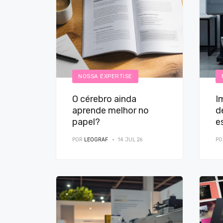
NOSSA EXPERTISE
O cérebro ainda
I
aprende melhor no
d
papel?
e
e
POR
LEOGRAF
14 JUL 26
P
e