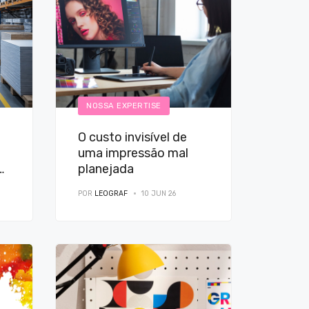
NOSSA EXPERTISE
O custo invisível de
uma impressão mal
e,
planejada
POR
LEOGRAF
10 JUN 26