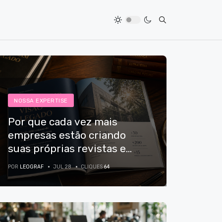
NOSSA EXPERTISE
Por que cada vez mais
empresas estão criando
suas próprias revistas e
livros?
POR
LEOGRAF
JUL 28
CLIQUES
64