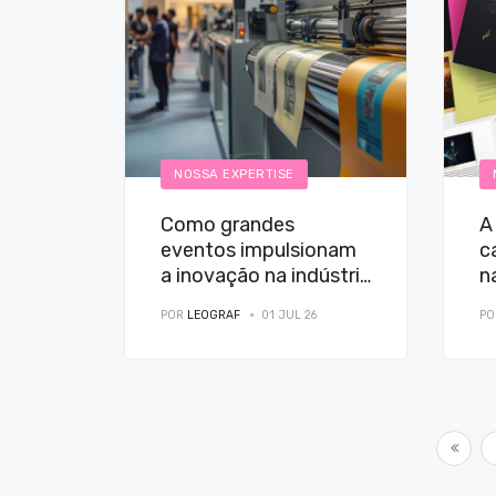
NOSSA EXPERTISE
Como grandes
A
eventos impulsionam
c
a inovação na indústria
n
gráfica
POR
LEOGRAF
01 JUL 26
P