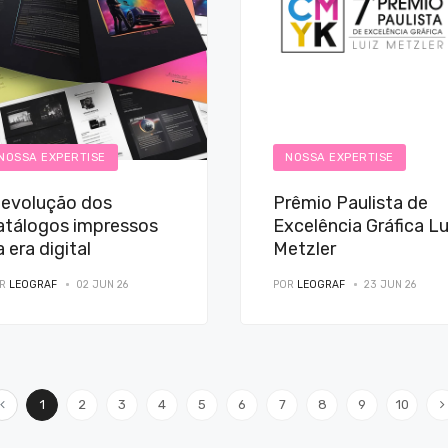
NOSSA EXPERTISE
NOSSA EXPERTISE
 evolução dos
Prêmio Paulista de
atálogos impressos
Excelência Gráfica Lu
a era digital
Metzler
OR
LEOGRAF
02 JUN 26
POR
LEOGRAF
23 JUN 26
1
2
3
4
5
6
7
8
9
10