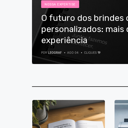
NOSSA EXPERTISE
O futuro dos brindes 
personalizados: mais
experiência
POR
LEOGRAF
AGO 04
CLIQUES
19