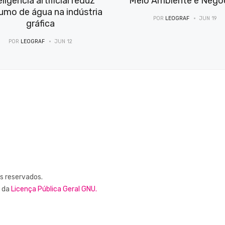
eligência artificial reduz
Meio Ambiente e Negó
umo de água na indústria
POR
LEOGRAF
JUN 19
gráfica
POR
LEOGRAF
JUN 12
os reservados.
s da
Licença Pública Geral GNU.