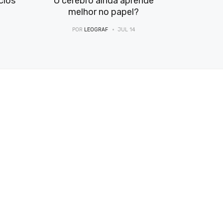
cios
O cérebro ainda aprende
melhor no papel?
POR
LEOGRAF
JUL 14