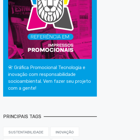
📇 Gráfica Promocional Tecnologia e
inovação com responsabilidade
socioambiental. Vem fazer seu projeto
com a gente!
PRINCIPAIS TAGS
SUSTENTABILIDADE
INOVAÇÃO