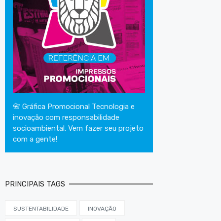
📇 Gráfica Promocional Tecnologia e
inovação com responsabilidade
socioambiental. Vem fazer seu projeto
com a gente!
PRINCIPAIS TAGS
SUSTENTABILIDADE
INOVAÇÃO