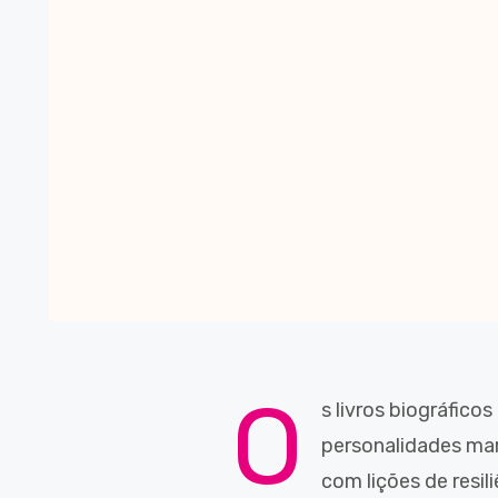
O
s livros biográfico
personalidades mar
com lições de resil