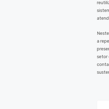
reuti
siste
atend
Neste
a rep
prese
setor
conta
suste