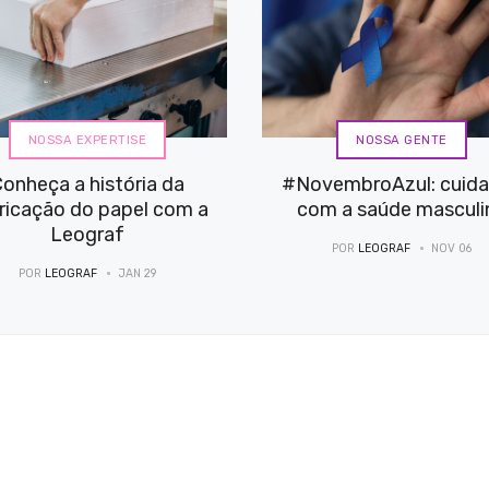
NOSSA EXPERTISE
NOSSA GENTE
onheça a história da
#NovembroAzul: cuid
ricação do papel com a
com a saúde masculi
Leograf
POR
LEOGRAF
NOV 06
POR
LEOGRAF
JAN 29