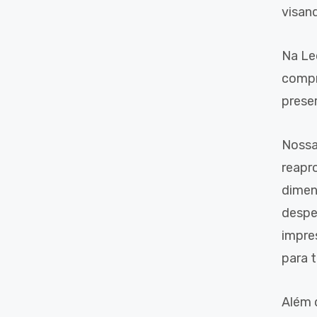
visan
Na Le
compr
prese
Nossa
reapr
dimen
despe
impre
para 
Além 