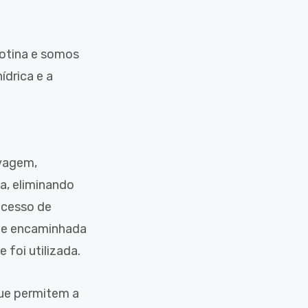
otina e somos
drica e a
avagem,
a, eliminando
ocesso de
a e encaminhada
foi utilizada.
ue permitem a