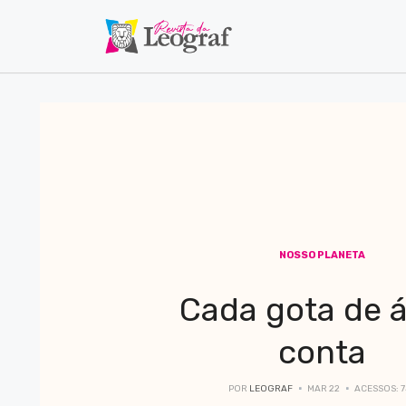
NOSSO PLANETA
Cada gota de 
conta
POR
LEOGRAF
MAR 22
ACESSOS: 7