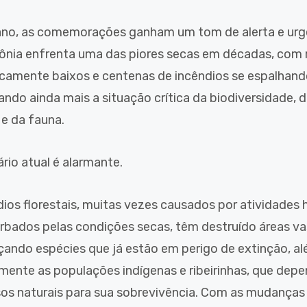
ano, as comemorações ganham um tom de alerta e urgê
nia enfrenta uma das piores secas em décadas, com r
icamente baixos e centenas de incêndios se espalhando
ando ainda mais a situação crítica da biodiversidade,
 e da fauna.
rio atual é alarmante.
dios florestais, muitas vezes causados por atividades
rbados pelas condições secas, têm destruído áreas vas
ando espécies que já estão em perigo de extinção, al
mente as populações indígenas e ribeirinhas, que de
sos naturais para sua sobrevivência. Com as mudanças 