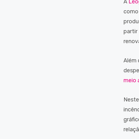
A
Leo
como 
produ
parti
renová
Além 
despe
meio 
Neste
incên
gráfi
relaç