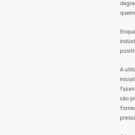
degra
queim
Enqua
indús
posit
A uti
inicia
fazen
são p
forne
pressã