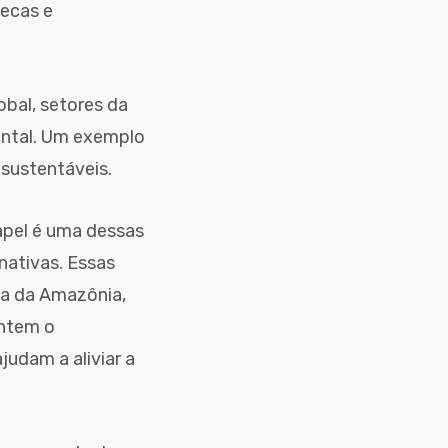
secas e
bal, setores da
ental. Um exemplo
 sustentáveis.
apel é uma dessas
nativas. Essas
ia da Amazônia,
antem o
udam a aliviar a