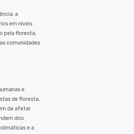
ncia: a
ios em níveis
 pela floresta,
 das comunidades
 humanas e
tas de floresta,
ém de afetar
pendem dos
climáticas e a