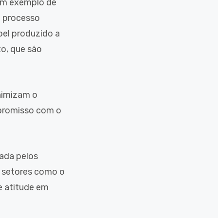
 um exemplo de
o processo
pel produzido a
to, que são
nimizam o
promisso com o
sada pelos
r setores como o
e atitude em