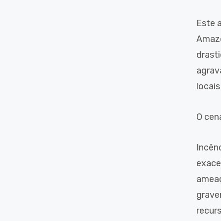
Este 
Amazô
drast
agrav
locais
O cená
Incên
exace
ameaç
grave
recur