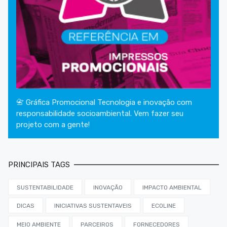
📇 Gráfica Promocional Tecnologia e inovação com
responsabilidade socioambiental. Vem fazer seu
projeto com a gente!
PRINCIPAIS TAGS
SUSTENTABILIDADE
INOVAÇÃO
IMPACTO AMBIENTAL
DICAS
INICIATIVAS SUSTENTAVEIS
ECOLINE
MEIO AMBIENTE
PARCEIROS
FORNECEDORES