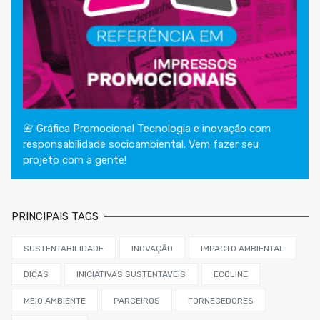
📇 Gráfica Promocional Tecnologia e inovação com
responsabilidade socioambiental. Vem fazer seu
projeto com a gente!
PRINCIPAIS TAGS
SUSTENTABILIDADE
INOVAÇÃO
IMPACTO AMBIENTAL
DICAS
INICIATIVAS SUSTENTAVEIS
ECOLINE
MEIO AMBIENTE
PARCEIROS
FORNECEDORES